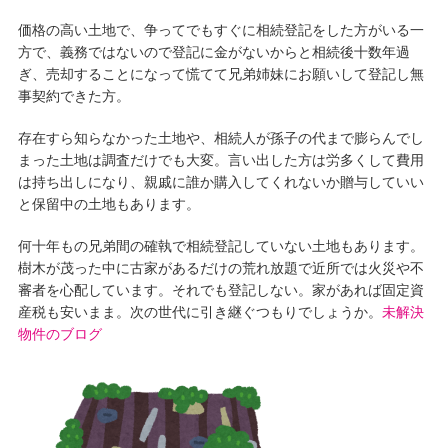
価格の高い土地で、争ってでもすぐに相続登記をした方がいる一
方で、義務ではないので登記に金がないからと相続後十数年過
ぎ、売却することになって慌てて兄弟姉妹にお願いして登記し無
事契約できた方。
存在すら知らなかった土地や、相続人が孫子の代まで膨らんでし
まった土地は調査だけでも大変。言い出した方は労多くして費用
は持ち出しになり、親戚に誰か購入してくれないか贈与していい
と保留中の土地もあります。
何十年もの兄弟間の確執で相続登記していない土地もあります。
樹木が茂った中に古家があるだけの荒れ放題で近所では火災や不
審者を心配しています。それでも登記しない。家があれば固定資
産税も安いまま。次の世代に引き継ぐつもりでしょうか。
未解決
物件のブログ