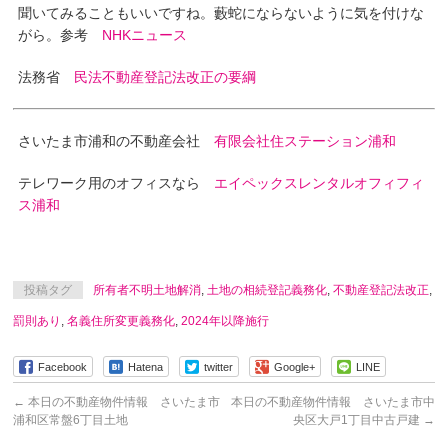
聞いてみることもいいですね。藪蛇にならないように気を付けな
がら。参考
NHKニュース
法務省
民法不動産登記法改正の要綱
さいたま市浦和の不動産会社
有限会社住ステーション浦和
テレワーク用のオフィスなら
エイペックスレンタルオフィフィ
ス浦和
投稿タグ
所有者不明土地解消
,
土地の相続登記義務化
,
不動産登記法改正
,
罰則あり
,
名義住所変更義務化
,
2024年以降施行
Facebook
Hatena
twitter
Google+
LINE
←
本日の不動産物件情報 さいたま市
本日の不動産物件情報 さいたま市中
浦和区常盤6丁目土地
央区大戸1丁目中古戸建
→