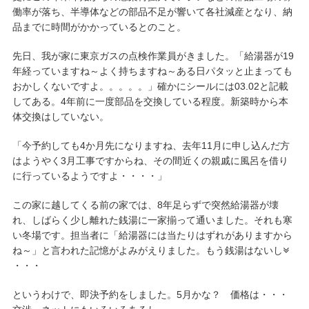
働率が落ち、半導体などの部品不足が響いて各社減産となり、納
品までに時間がかかっているとのこと。
先日、我が家に東京ガスの点検作業員がきました。「給湯器が19
年経っていますね～よく持ちますね～ある日パタッと止まっても
おかしくないですよ。。。。。」確かにシールには03.02と記載
してある。4年前に一度部品を交換している程度。新築時から本
体交換はしていない。
「今予約しても4か月先になりますね、去年11月に申し込んだ方
はようやく3月工事ですからね、その間近くの親戚に風呂を借り
に行っているようですよ・・・・」
この家に越してくる前の家では、8年足らずで突然給湯器が壊
れ、しばらく少し離れた銭湯に一家揃って通いました。それも寒
い冬場です。担当者に「給湯器には当たりはずれがありますから
ね～」と言われた記憶がよみがえりました。もう銭湯はないし
・・・
というわけで、即決予約をしました。5月かな？ 価格は・・・