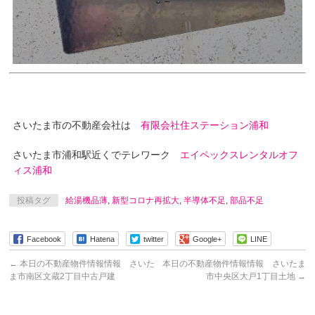
さいたま市の不動産会社は
有限会社住ステーション浦和
さいたま市浦和駅近くでテレワーク
エイペックスレンタルオフ
ィス浦和
投稿タグ
給湯機品薄
,
新型コロナ再拡大
,
半導体不足
,
部品不足
Facebook
Hatena
twitter
Google+
LINE
←
本日の不動産物件情報情報 さいた
本日の不動産物件情報情報 さいたま
ま市南区文蔵2丁目中古戸建
市中央区大戸1丁目土地
→