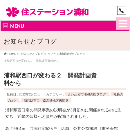
MENU
お知らせとブログ
HOME
»
お知らせとブログ
»
さいたま市浦和の街ブログ
»
浦和駅西口が変わる２ 開発計画資料から
浦和駅西口が変わる２ 開発計画資
料から
投稿日 : 2022年2月25日
カテゴリー :
さいたま市浦和の街ブログ
,
社長の
ブログ
,
浦和駅西口 南高砂地区再開発
浦和駅西口南の開発事業の説明会が3月初旬に開催されるのに先
立ち、近隣の皆様へと資料が配布されました。
高さ99.4ｍ 共同住宅525戸 店舗、公共公益施設（市民会館