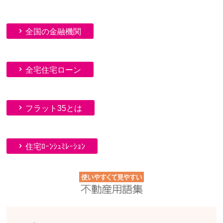
全国の金融機関
全宅住宅ローン
フラット35とは
住宅ﾛｰﾝｼｭﾐﾚｰｼｮﾝ