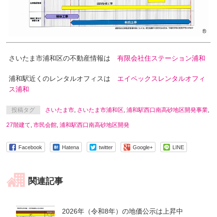
さいたま市浦和区の不動産情報は
有限会社住ステーション浦和
浦和駅近くのレンタルオフィスは
エイペックスレンタルオフィ
ス浦和
投稿タグ
さいたま市
,
さいたま市浦和区
,
浦和駅西口南高砂地区開発事業
,
27階建て
,
市民会館
,
浦和駅西口南高砂地区開発
Facebook
Hatena
twitter
Google+
LINE
関連記事
2026年（令和8年）の地価公示は上昇中