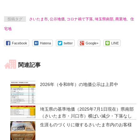
投稿タグ
さいたま市
,
公示地価
,
コロナ禍で下落
,
埼玉県南部
,
商業地、住
宅地
Facebook
Hatena
twitter
Google+
LINE
関連記事
2026年（令和8年）の地価公示は上昇中
埼玉県の基準地価（2025年7月1日現在）県南部
（さいたま市・川口市）横ばい減少・下落なし
生涯ものづくりに徹するさいたま市内のお客様