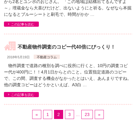
から2名とユンボのおじさん。 「この地域は結構出てるんですよ
～」埋蔵金なら大喜びだけど、出ないようにと祈る。なぜなら本掘
になるとブルーシートと刷毛で、時間がかか …
この記事を読む
不動産物件調査のコピー代40倍にびっくり！
2018年5月19日
不動産コラム
物件調査で道路の種別を調べに役所に行くと、10円の調査コピ
ー代が400円に！！4月1日からとのこと。位置指定道路のコピー
で、この間、調査する機会がなかったとはいえ、あんまりですね。
他の調査コピーはどうかといえば、A3白 …
この記事を読む
«
1
2
3
…
23
»