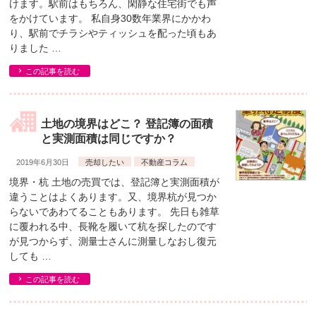
けます。駅前はもちろん、閑静な住宅街でも声
をかけています。 私自身30数年業界にかかわ
り、駅前でチラシやティッシュを配った頃もあ
りました …
この記事を読む
土地の境界はどこ？ 登記簿の面積
と実測面積は同じですか？
2019年6月30日
売却したい
不動産コラム
境界・杭 土地の売買では、登記簿と実測面積が
違うことはよくあります。又、境界杭が見つか
らないであわてることもあります。 先日も雑草
に覆われる中、長靴を履いて杭を探したのです
が見つからず、測量士さんに測量しなおし復元
しても …
この記事を読む