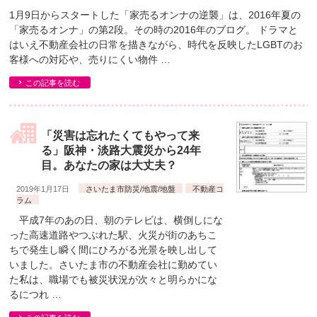
1月9日からスタートした「家売るオンナの逆襲」は、2016年夏の
「家売るオンナ」の第2段。その時の2016年のブログ。 ドラマと
はいえ不動産会社の日常を描きながら、時代を反映したLGBTのお
客様への対応や、売りにくい物件 …
この記事を読む
「災害は忘れたくてもやって来
る」阪神・淡路大震災から24年
目。あなたの家は大丈夫？
2019年1月17日
さいたま市防災/地震/地盤
不動産コ
ラム
平成7年のあの日、朝のテレビは、横倒しにな
った高速道路やつぶれた駅、火災が街のあちこ
ちで発生し瞬く間にひろがる光景を映し出して
いました。さいたま市の不動産会社に勤めてい
た私は、職場でも被災状況が次々と明らかにな
るにつれ …