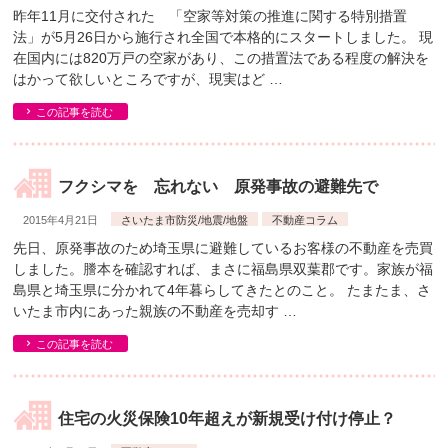
昨年11月に交付された 「空家等対策の推進に関する特別措置
法」が5月26日から施行され全国で本格的にスタートしました。 現
在国内には820万戸の空家があり、この措置法である程度の解決を
はかって欲しいところですが、現実はど …
この記事を読む
フクシマを 忘れない 原発事故の避難先で
2015年4月21日
さいたま市防災/地震/地盤
不動産コラム
先日、原発事故のため埼玉県に避難しているお客様の不動産を売買
しました。謄本を確認すれば、まさに福島県双葉郡です。家族が福
島県と埼玉県に分かれて4年暮らしてきたとのこと。 たまたま、さ
いたま市内にあった親族の不動産を売却す …
この記事を読む
住宅の火災保険10年超えが新規受け付け停止？