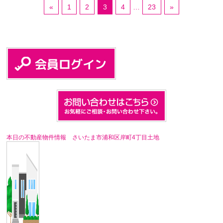
«
1
2
3
4
…
23
»
本日の不動産物件情報 さいたま市浦和区岸町4丁目土地