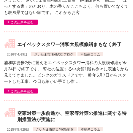
きました。 さいたま市浦和区の工務店 榊住建さん 施工。 「ほ
っとする家」のとおり、木の香りがここちよく、何も置いてなくて
も殺風景ではない家です。 これからお客 …
この記事を読む
エイペックスタワー浦和大規模修繕まもなく終了
2016年4月9日
さいたま市浦和の街ブログ
不動産コラム
浦和駅徒歩2分に聳えるエイペックスタワー浦和の大規模修繕が今
月24日で終了です。 弊社の位置する中央館1階も徐々に表通りから
見えてきました。ピンクのガラスドアです。 昨年5月7日からスタ
ートした工事、今日も細かい手直し作 …
この記事を読む
空家対策一歩前進か、空家等対策の推進に関する特
別措置法が実施に
2015年5月29日
さいたま市防災/地震/地盤
不動産コラム