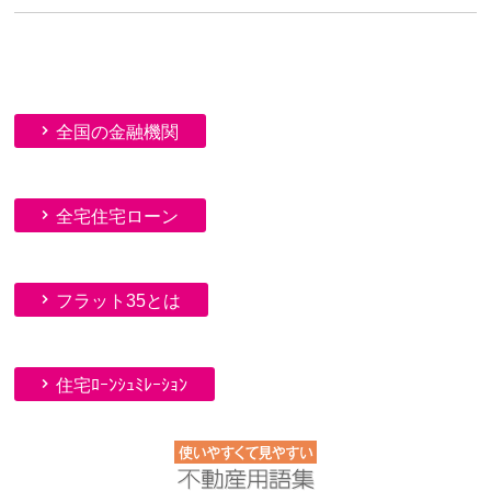
全国の金融機関
全宅住宅ローン
フラット35とは
住宅ﾛｰﾝｼｭﾐﾚｰｼｮﾝ