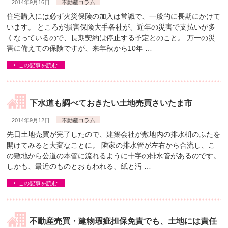
2014年9月16日
不動産コラム
住宅購入には必ず火災保険の加入は常識で、一般的に長期にかけて
います。 ところが損害保険大手各社が、近年の災害で支払いが多
くなっているので、長期契約は停止する予定とのこと。 万一の災
害に備えての保険ですが、来年秋から10年 …
この記事を読む
下水道も調べておきたい土地売買さいたま市
2014年9月12日
不動産コラム
先日土地売買が完了したので、建築会社が敷地内の排水枡のふたを
開けてみると大変なことに。 隣家の排水管が左右から合流し、こ
の敷地から公道の本管に流れるように十字の排水管があるのです。
しかも、最近のものとおもわれる、紙と汚 …
この記事を読む
不動産売買・建物瑕疵担保免責でも、土地には責任