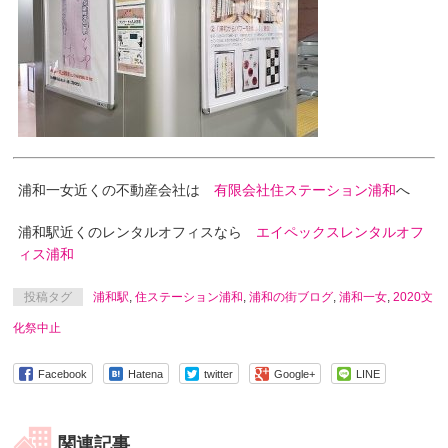
浦和一女近くの不動産会社は
有限会社住ステーション浦和
へ
浦和駅近くのレンタルオフィスなら
エイペックスレンタルオフ
ィス浦和
投稿タグ
浦和駅
,
住ステーション浦和
,
浦和の街ブログ
,
浦和一女
,
2020文
化祭中止
Facebook
Hatena
twitter
Google+
LINE
関連記事