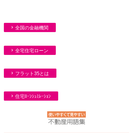
全国の金融機関
全宅住宅ローン
フラット35とは
住宅ﾛｰﾝｼｭﾐﾚｰｼｮﾝ