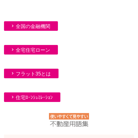
全国の金融機関
全宅住宅ローン
フラット35とは
住宅ﾛｰﾝｼｭﾐﾚｰｼｮﾝ