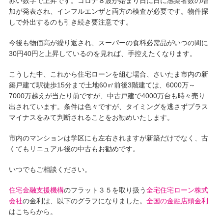
赤い数字で上昇です。コロナ８波が始まり日に日に感染者数の増
加が発表され、インフルエンザと両方の検査が必要です。物件探
しで外出するのも引き続き要注意です。
今後も物価高が繰り返され、スーパーの食料必需品がいつの間に
30円40円と上昇しているのを見れば、手控えたくなります。
こうした中、これから住宅ローンを組む場合、さいたま市内の新
築戸建て駅徒歩15分まで土地60㎡前後3階建ては、6000万～
7000万越えが当たり前ですが、中古戸建で4000万台も時々売り
出されています。条件は色々ですが、タイミングを逃さずプラス
マイナスをみて判断されることをお勧めいたします。
市内のマンションは学区にも左右されますが新築だけでなく、古
くてもリニュアル後の中古もお勧めです。
いつでもご相談ください。
住宅金融支援機構
のフラット３５を取り扱う
全宅住宅ローン株式
会社
の金利は、以下のグラフになりました。
全国の金融店頭金利
はこちらから。