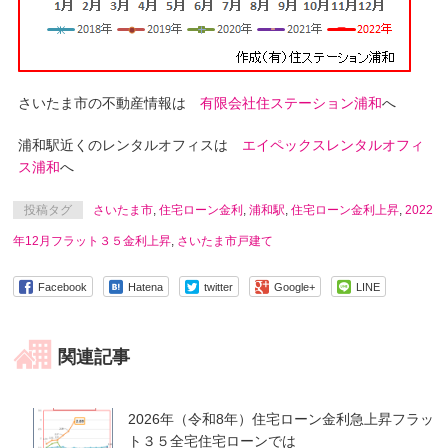
さいたま市の不動産情報は
有限会社住ステーション浦和
へ
浦和駅近くのレンタルオフィスは
エイペックスレンタルオフィ
ス浦和
へ
投稿タグ
さいたま市
,
住宅ローン金利
,
浦和駅
,
住宅ローン金利上昇
,
2022
年12月フラット３５金利上昇
,
さいたま市戸建て
Facebook
Hatena
twitter
Google+
LINE
関連記事
2026年（令和8年）住宅ローン金利急上昇フラッ
ト３５全宅住宅ローンでは