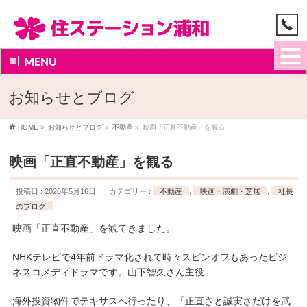
MENU
お知らせとブログ
HOME
»
お知らせとブログ
»
不動産
»
映画「正直不動産」を観る
映画「正直不動産」を観る
投稿日 : 2026年5月16日
カテゴリー :
不動産
,
映画・演劇・芝居
,
社長
のブログ
映画「正直不動産」を観てきました。
NHKテレビで4年前ドラマ化されて時々スピンオフもあったビジ
ネスコメディドラマです。山下智久さん主役
海外投資物件でテキサスへ行ったり、「正直さと誠実さだけを武