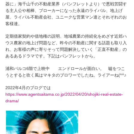
器に」海千山千の不動産業界（パンフレットより）で悪戦苦闘す
る主人公や相棒、ブローカーになった永遠のライバル、地上げ
屋、ライバル不動産会社、ユニークな営業マン達とそれぞれのお
客様達。
定期借家契約や借地権の説明、地域農業の持続化をめざす近郊ハ
ウス農家の地上げ問題など、昨今の不動産に関する話題も取り入
れ、お客様の声に寄りそって問題解決していく「正直不動産」の
あるあるドラマです。下記はパンフレットから。
浦和パルコ6階で上映中 エンドロールが面白い。 嘘をつこ
うとすると吹く風はマキタのブロワーでしたね。ライアーね(^^♪
2022年4月のブログでは
https://www.agentsaitama.co.jp/2022/04/20/shojiki-real-estate-
drama/