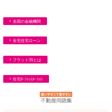
全国の金融機関
全宅住宅ローン
フラット35とは
住宅ﾛｰﾝｼｭﾐﾚｰｼｮﾝ