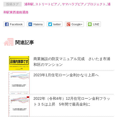
投稿タグ
浦和駅
,
ストリートピアノ
,
ヤマハラブピアノプロジェクト
,
浦
和駅東西連絡通路
Facebook
Hatena
twitter
Google+
LINE
関連記事
商業施設の防災マニュアル完成 さいたま市浦
和区のマンション
2023年1月住宅ローン金利かなり上昇へ
2022年（令和4年）12月住宅ローン金利フラッ
ト３５は上昇 5年間で最高金利に