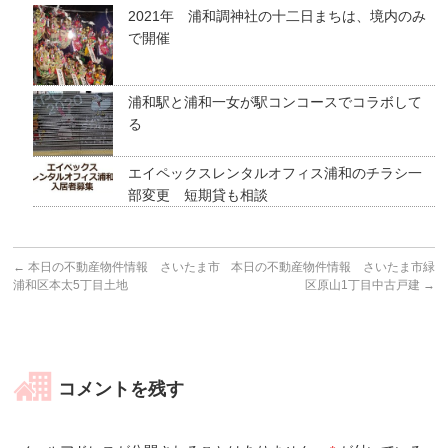
2021年 浦和調神社の十二日まちは、境内のみ
で開催
浦和駅と浦和一女が駅コンコースでコラボして
る
エイペックスレンタルオフィス浦和のチラシ一
部変更 短期貸も相談
←
本日の不動産物件情報 さいたま市
本日の不動産物件情報 さいたま市緑
浦和区本太5丁目土地
区原山1丁目中古戸建
→
コメントを残す