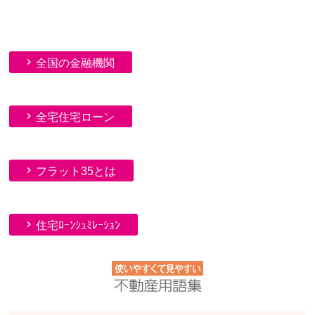
全国の金融機関
全宅住宅ローン
フラット35とは
住宅ﾛｰﾝｼｭﾐﾚｰｼｮﾝ