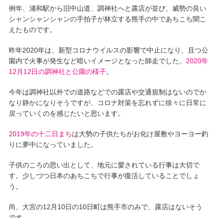
例年、浦和駅から旧中山道、調神社へと露店が並び、威勢の良い
シャンシャンシャンの手拍子が林立する熊手の中であちこち聞こ
えたものです。
昨年2020年は、新型コロナウイルスの影響で中止になり、且つ公
園内で火事が発生など暗いイメージとなった師走でした。
2020年
12月12日の調神社と公園の様子
。
今年は調神社以外での道路などでの露店や交通規制はないのでか
なり静かになりそうですが、コロナ対策を忘れずに徐々に日常に
戻っていくのを感じたいと思います。
2019年の十二日まち
は大勢の子供たちがお化け屋敷やヨーヨー釣
りに夢中になっていました。
子供のころの思い出として、地元に愛されている行事は大切で
す。少しづつ日本のあちこちで行事が復活していることでしょ
う。
尚、大宮の12月10日の10日町は熊手市のみで、露店はないそう
です。