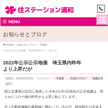
MENU
お知らせとブログ
HOME
»
お知らせとブログ
»
不動産
»
2022年公示公示地価 埼玉県内昨年より上昇だが
2022年公示公示地価 埼玉県内昨年
より上昇だが
投稿日 : 2022年3月23日
カテゴリー :
不動産
,
社長のブログ
,
地価公示
など
国土交通省が22日に発表した今年の1月1日現在の公示地価は、明
らかにコロナ禍の昨年から上昇に転じています。
日々不動産価格の最前線に携わっているので、昨年秋から年末ま