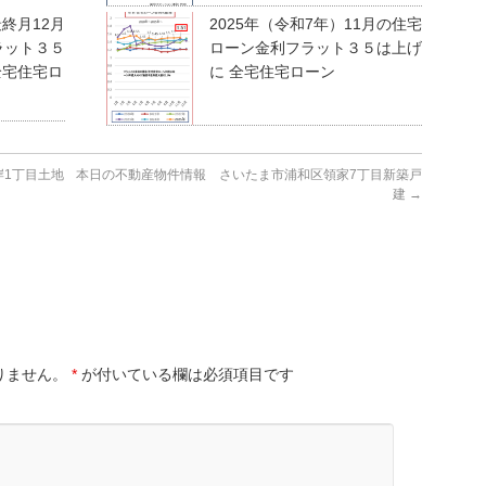
最終月12月
2025年（令和7年）11月の住宅
ラット３５
ローン金利フラット３５は上げ
全宅住宅ロ
に 全宅住宅ローン
1丁目土地
本日の不動産物件情報 さいたま市浦和区領家7丁目新築戸
建
→
りません。
*
が付いている欄は必須項目です