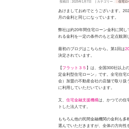
投稿日 : 2025年1月7日
カテゴリー :
住宅ロ
あけましておめでとうございます。20
月の金利と同じになっています。
弊社は約20年間住宅ローン金利に関し
れる金利を一定の条件のもと定点観測
最初のブログはこちらから。第1回は
2
決定されています。
【
フラット３５
】は、全国300社以
定金利型住宅ローン」です。全宅住宅
会）加盟の不動産会社の店舗で取り扱
に利用していただいています。
又、
住宅金融支援機構
は、かつての住
トした法人です。
もちろん他の民間金融機関の金利も多
選んでいただきますが、全体の方向性