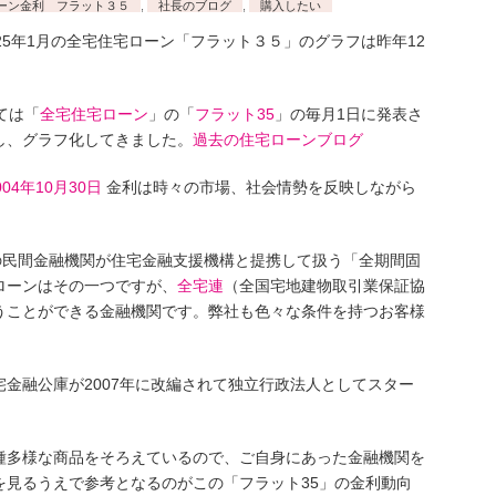
ーン金利 フラット３５
,
社長のブログ
,
購入したい
25年1月の全宅住宅ローン「フラット３５」のグラフは昨年12
ては「
全宅住宅ローン
」の「
フラット35
」の毎月1日に発表さ
し、グラフ化してきました。
過去の住宅ローンブログ
004年10月30日
金利は時々の市場、社会情勢を反映しながら
上の民間金融機関が住宅金融支援機構と提携して扱う「全期間固
ローンはその一つですが、
全宅連
（全国宅地建物取引業保証協
うことができる金融機関です。弊社も色々な条件を持つお客様
宅金融公庫が2007年に改編されて独立行政法人としてスター
種多様な商品をそろえているので、ご自身にあった金融機関を
を見るうえで参考となるのがこの「フラット35」の金利動向