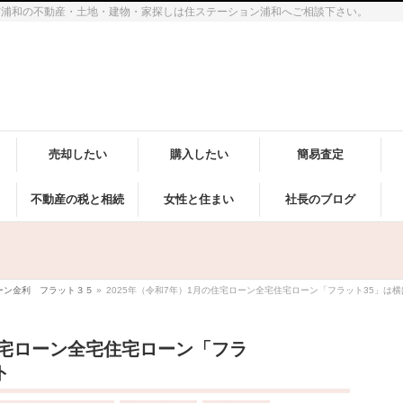
市浦和の不動産・土地・建物・家探しは住ステーション浦和へご相談下さい。
売却したい
購入したい
簡易査定
不動産の税と相続
女性と住まい
社長のブログ
ーン金利 フラット３５
»
2025年（令和7年）1月の住宅ローン全宅住宅ローン「フラット35」は
の住宅ローン全宅住宅ローン「フラ
ト