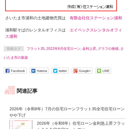
さいたま市浦和の土地建物売買は
有限会社住ステーション浦和
浦和駅そばのレンタルオフィスは
エイペックスレンタルオフィ
ス浦和
投稿タグ
フラット35
,
2022年6月住宅ローン
,
金利上昇
,
グラフの推移
,
さ
いたま市の新築
Facebook
Hatena
twitter
Google+
LINE
関連記事
2026年（令和8年）7月の住宅ローンフラット35全宅住宅ローン
やや下げ
2026年（令和8年）住宅ローン金利急上昇フラッ