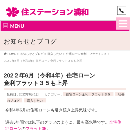
MENU
お知らせとブログ
HOME
»
お知らせとブログ
»
購入したい
»
住宅ローン金利 フラット３５
»
202２年6月（令和4年）住宅ローン金利フラット３５も上昇
202２年6月（令和4年）住宅ローン
金利フラット３５も上昇
投稿日 : 2022年6月1日
カテゴリー :
住宅ローン金利 フラット３５
,
社長
のブログ
,
購入したい
令和4年6月の住宅ローンも引き続き上昇気味です。
過去5年間では以下のグラフのように、最も高水準です。
全宅住
宅ローン
の
フラット35
。