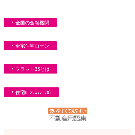
全国の金融機関
全宅住宅ローン
フラット35とは
住宅ﾛｰﾝｼｭﾐﾚｰｼｮﾝ